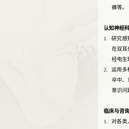
蜂等。
认知神经
1.
研究感
在双耳
经电生
2.
运用多
卒中、
意识问
临床与咨
1.
对各类